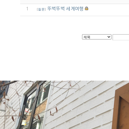
1
뚜벅뚜벅 세계여행
[
질문
]