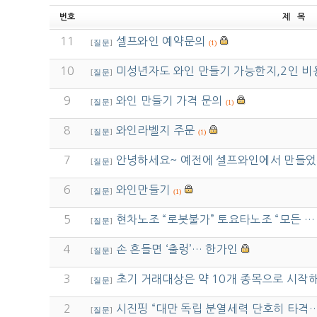
번호
제 목
11
셀프와인 예약문의
[
질문
]
(1)
10
미성년자도 와인 만들기 가능한지,2인 비
[
질문
]
9
와인 만들기 가격 문의
[
질문
]
(1)
8
와인라벨지 주문
[
질문
]
(1)
7
안녕하세요~ 예전에 셀프와인에서 만들
[
질문
]
6
와인만들기
[
질문
]
(1)
5
현차노조 “로봇불가” 토요타노조 “모든 …
[
질문
]
4
손 흔들면 ‘출렁’… 한가인
[
질문
]
3
초기 거래대상은 약 10개 종목으로 시작
[
질문
]
2
시진핑 “대만 독립 분열세력 단호히 타격
[
질문
]