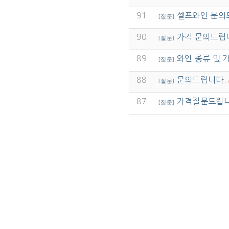
91
셀프와인 문의
[
질문
]
90
가격 문의드립
[
질문
]
89
와인 종류 및 
[
질문
]
88
문의드립니다.
[
질문
]
87
가격질문드립
[
질문
]