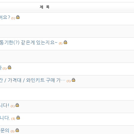
제 목
어요?
(1)
통기한(?) 같은게 있는지요~
(1)
다
(1)
간 / 가격대 / 와인키트 구매 가…
(1)
니다!
(1)
니다.
(1)
약문의
(1)