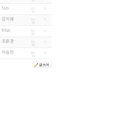
31
Sso
11-
3
11
강지혜
11-
7
29
tilus
01-
4
02
조윤경
01-
3
19
이승찬
02-
3
13