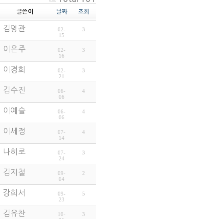
글쓴이
날짜
조회
김영관
02-
3
15
이은주
02-
3
16
이경희
02-
3
21
김수진
06-
4
06
이예슬
06-
4
06
이세정
07-
4
14
나히로
07-
3
24
김지철
09-
2
04
강희서
09-
5
23
김유찬
10-
3